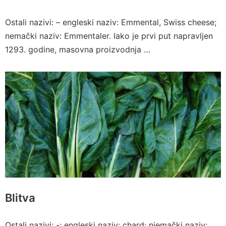
Ostali nazivi: – engleski naziv: Emmental, Swiss cheese;
nemački naziv: Emmentaler. Iako je prvi put napravljen
1293. godine, masovna proizvodnja …
Blitva
Ostali nazivi: -; engleski naziv: chard; njemački naziv: