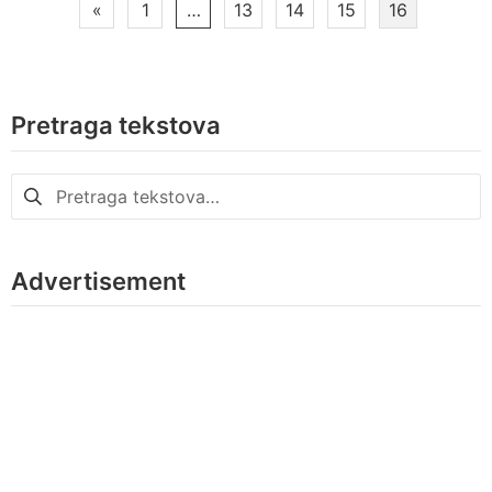
Paginacija
«
1
…
13
14
15
16
članaka
Pretraga tekstova
Pretraga
za:
Advertisement