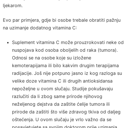
ljekarom.
Evo par primjera, gdje bi osobe trebale obratiti pažnju
na uzimanje dodatnog vitamina C:
Suplement vitamina C može prouzrokovati neke od
nuspojava kod osoba oboljelih od raka (tumora).
Odnosi se na osobe koje su izložene
kemoterapijama ili bilo kakvim drugim terapijama
radijacije. Još nije potpuno jasno iz kog razloga su
velike doze vitamina C ili drugih antioksidansa
nepoželjne u ovom slučaju. Studije pokušavaju
razlučiti da li zbog same prirode njihovog
neželjenog dejstva da zaštite ćelije tumora ili
prirode da zaštiti što više zdravog tkiva od daljeg
oštećenja. U ovom slučaju je vrlo važno da se
posavjetujete sa svojim doktorom prije uzimanja