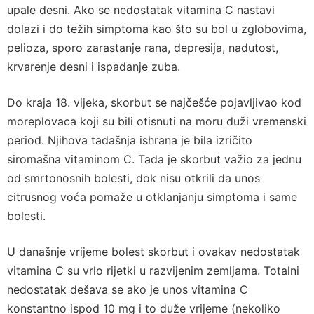
upale desni. Ako se nedostatak vitamina C nastavi
dolazi i do težih simptoma kao što su bol u zglobovima,
pelioza, sporo zarastanje rana, depresija, nadutost,
krvarenje desni i ispadanje zuba.
Do kraja 18. vijeka, skorbut se najčešće pojavljivao kod
moreplovaca koji su bili otisnuti na moru duži vremenski
period. Njihova tadašnja ishrana je bila izričito
siromašna vitaminom C. Tada je skorbut važio za jednu
od smrtonosnih bolesti, dok nisu otkrili da unos
citrusnog voća pomaže u otklanjanju simptoma i same
bolesti.
U današnje vrijeme bolest skorbut i ovakav nedostatak
vitamina C su vrlo rijetki u razvijenim zemljama. Totalni
nedostatak dešava se ako je unos vitamina C
konstantno ispod 10 mg i to duže vrijeme (nekoliko