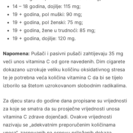
14 – 18 godina, dojilje: 115 mg;
19 + godina, pol muški: 90 mg;
19 + godina, pol ženski: 75 mg;
19 + godina, žene u trudnoći: 85 mg;
19 + godina, dojilje: 120 mg.
Napomena:
Pušači i pasivni pušači zahtijevaju 35 mg
veći unos vitamina C od gore navedenih. Dim cigarete
dokazano uzrokuje veliku količinu oksidativnog stresa
te je potrebna veća količina vitamina C da bi se tijelo
izborilo sa štetom uzrokovanom slobodnim radikalima.
Za djecu staru do godine dana propisane su vrijednosti
za koje se smatra da su prosječne vrijednosti unosa
vitamina C zdrave dojenčadi. Ovakve vrijednosti
nazivaju se „adekvatnim preporučenim količinama
unosa“, zasnovanih na osnovu priloženih dokaza