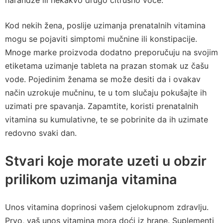
narandže ili nekakvo drugo citrusno voće.
Kod nekih žena, poslije uzimanja prenatalnih vitamina
mogu se pojaviti simptomi mučnine ili konstipacije.
Mnoge marke proizvoda dodatno preporučuju na svojim
etiketama uzimanje tableta na prazan stomak uz čašu
vode. Pojedinim ženama se može desiti da i ovakav
način uzrokuje mučninu, te u tom slučaju pokušajte ih
uzimati pre spavanja. Zapamtite, koristi prenatalnih
vitamina su kumulativne, te se pobrinite da ih uzimate
redovno svaki dan.
Stvari koje morate uzeti u obzir
prilikom uzimanja vitamina
Unos vitamina doprinosi vašem cjelokupnom zdravlju.
Prvo, vaš unos vitamina mora doći iz hrane. Suplementi