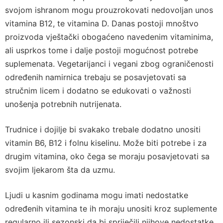
svojom ishranom mogu prouzrokovati nedovoljan unos
vitamina B12, te vitamina D. Danas postoji mnoštvo
proizvoda vještački obogaćeno navedenim vitaminima,
ali usprkos tome i dalje postoji mogućnost potrebe
suplemenata. Vegetarijanci i vegani zbog ograničenosti
određenih namirnica trebaju se posavjetovati sa
stručnim licem i dodatno se edukovati o važnosti
unošenja potrebnih nutrijenata.
Trudnice i dojilje bi svakako trebale dodatno unositi
vitamin B6, B12 i folnu kiselinu. Može biti potrebe i za
drugim vitamina, oko čega se moraju posavjetovati sa
svojim ljekarom šta da uzmu.
Ljudi u kasnim godinama mogu imati nedostatke
određenih vitamina te ih moraju unositi kroz suplemente
regularno ili sezonski da bi spriječili njihove nedostatke.