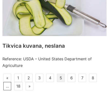
Tikvica kuvana, neslana
Reference: USDA – United States Department of
Agriculture
Paginacija
«
1
2
3
4
5
6
7
8
članaka
…
18
»