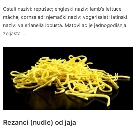
Ostali nazivi: repušac; engleski naziv: lamb’s lettuce,
mâche, cornsalad; njemački naziv: vogerlsalat; latinski
naziv: valerianella locusta. Matovilac je jednogodišnja
zeljasta …
Rezanci (nudle) od jaja