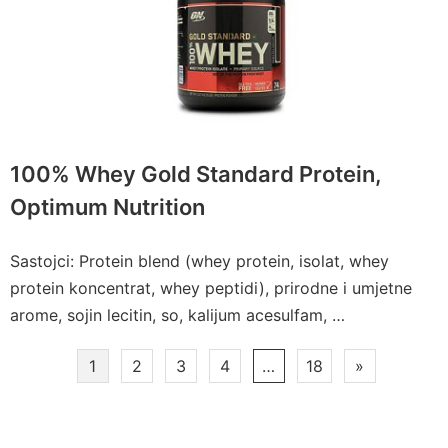
100% Whey Gold Standard Protein,
Optimum Nutrition
Sastojci: Protein blend (whey protein, isolat, whey
protein koncentrat, whey peptidi), prirodne i umjetne
arome, sojin lecitin, so, kalijum acesulfam, …
Paginacija
1
2
3
4
…
18
»
članaka