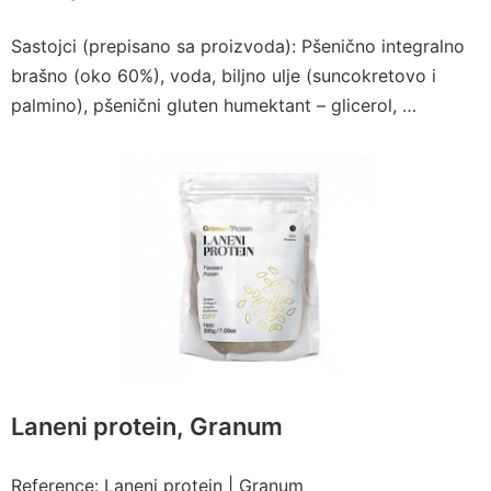
Sastojci (prepisano sa proizvoda): Pšenično integralno
brašno (oko 60%), voda, biljno ulje (suncokretovo i
palmino), pšenični gluten humektant – glicerol, …
Laneni protein, Granum
Reference: Laneni protein | Granum