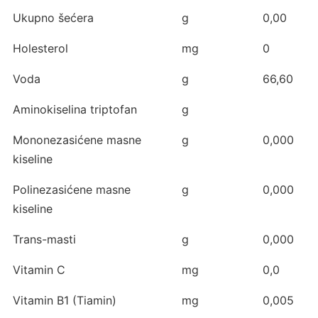
Ukupno šećera
g
0,00
Holesterol
mg
0
Voda
g
66,60
Aminokiselina triptofan
g
Mononezasićene masne
g
0,000
kiseline
Polinezasićene masne
g
0,000
kiseline
Trans-masti
g
0,000
Vitamin C
mg
0,0
Vitamin B1 (Tiamin)
mg
0,005