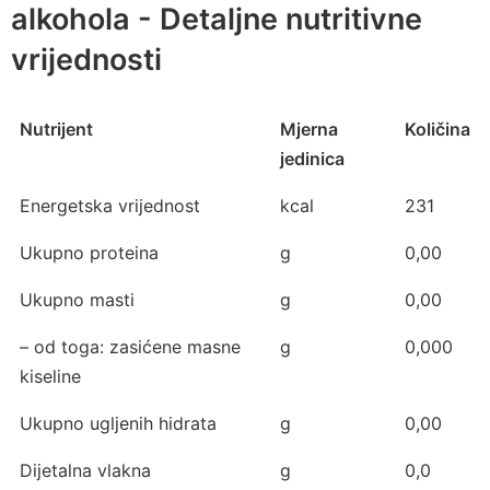
alkohola - Detaljne nutritivne
vrijednosti
Nutrijent
Mjerna
Količina
jedinica
Energetska vrijednost
kcal
231
Ukupno proteina
g
0,00
Ukupno masti
g
0,00
– od toga: zasićene masne
g
0,000
kiseline
Ukupno ugljenih hidrata
g
0,00
Dijetalna vlakna
g
0,0