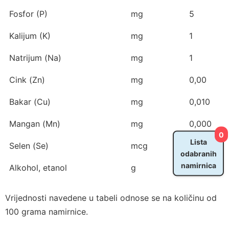
Fosfor (P)
mg
5
Kalijum (K)
mg
1
Natrijum (Na)
mg
1
Cink (Zn)
mg
0,00
Bakar (Cu)
mg
0,010
Mangan (Mn)
mg
0,000
0
Lista
Selen (Se)
mcg
0,0
odabranih
namirnica
Alkohol, etanol
g
33,4
Vrijednosti navedene u tabeli odnose se na količinu od
100 grama namirnice.