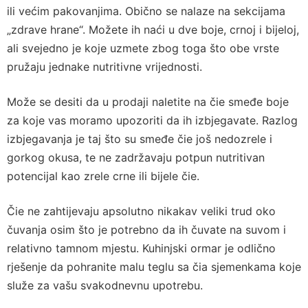
ili većim pakovanjima. Obično se nalaze na sekcijama
„zdrave hrane“. Možete ih naći u dve boje, crnoj i bijeloj,
ali svejedno je koje uzmete zbog toga što obe vrste
pružaju jednake nutritivne vrijednosti.
Može se desiti da u prodaji naletite na čie smeđe boje
za koje vas moramo upozoriti da ih izbjegavate. Razlog
izbjegavanja je taj što su smeđe čie još nedozrele i
gorkog okusa, te ne zadržavaju potpun nutritivan
potencijal kao zrele crne ili bijele čie.
Čie ne zahtijevaju apsolutno nikakav veliki trud oko
čuvanja osim što je potrebno da ih čuvate na suvom i
relativno tamnom mjestu. Kuhinjski ormar je odlično
rješenje da pohranite malu teglu sa čia sjemenkama koje
služe za vašu svakodnevnu upotrebu.