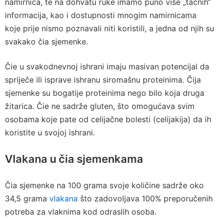
namirnica, te na dohvatu ruke imamo puno više „tačnih“
informacija, kao i dostupnosti mnogim namirnicama
koje prije nismo poznavali niti koristili, a jedna od njih su
svakako čia sjemenke.
Čie u svakodnevnoj ishrani imaju masivan potencijal da
spriječe ili isprave ishranu siromašnu proteinima. Čija
sjemenke su bogatije proteinima nego bilo koja druga
žitarica. Čie ne sadrže gluten, što omogućava svim
osobama koje pate od celijačne bolesti (celijakija) da ih
koristite u svojoj ishrani.
Vlakana u čia sjemenkama
Čia sjemenke na 100 grama svoje količine sadrže oko
34,5 grama
vlakana
što zadovoljava 100% preporučenih
potreba za vlaknima kod odraslih osoba.