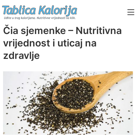
Skip
to
content
Tablica Kalorija
Čia sjemenke – Nutritivna
vrijednost i uticaj na
zdravlje