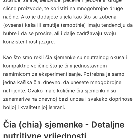
žitarice, salate, sendviče, pečene hljebove ili druge
slične proizvode, te koristiti na mnogobrojne druge
načine. Ako je dodajete u jela kao što su zobena
(ovsena) kaša ili smutije (smoothie) imaju tendenciju da
bubre i da se prošire, ali i dalje zadržavaju svoju
konzistentnost jezgre.
Kao što smo rekli čia sjemenke su neutralnog okusa i
kompaktne veličine što je čini jednostavnom
namirnicom za eksperimentisanje. Potrebna je samo
jedna kašika čia, dnevno, da unesete mnogobrojne
nutrijente. Ovako male količine čia sjemenki nisu
zanemarive na dnevnoj bazi unosa i svakako doprinose
boljoj i kvalitetnijoj ishrani.
Čia (chia) sjemenke - Detaljne
nutritivne vrijednosti