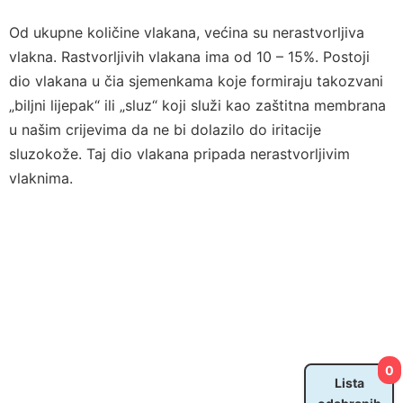
Od ukupne količine vlakana, većina su nerastvorljiva
vlakna. Rastvorljivih vlakana ima od 10 – 15%. Postoji
dio vlakana u čia sjemenkama koje formiraju takozvani
„biljni lijepak“ ili „sluz“ koji služi kao zaštitna membrana
u našim crijevima da ne bi dolazilo do iritacije
sluzokože. Taj dio vlakana pripada nerastvorljivim
vlaknima.
0
Lista