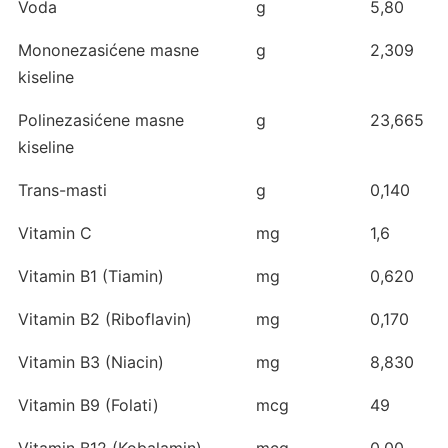
Voda
g
5,80
Mononezasićene masne
g
2,309
kiseline
Polinezasićene masne
g
23,665
kiseline
Trans-masti
g
0,140
Vitamin C
mg
1,6
Vitamin B1 (Tiamin)
mg
0,620
Vitamin B2 (Riboflavin)
mg
0,170
Vitamin B3 (Niacin)
mg
8,830
Vitamin B9 (Folati)
mcg
49