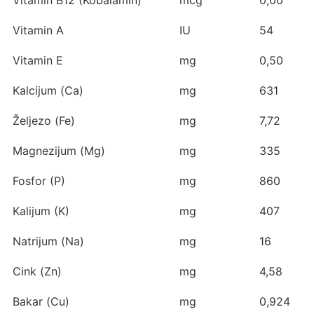
Vitamin B12 (Kobalamin)
mcg
0,00
Vitamin A
IU
54
Vitamin E
mg
0,50
Kalcijum (Ca)
mg
631
Željezo (Fe)
mg
7,72
Magnezijum (Mg)
mg
335
Fosfor (P)
mg
860
Kalijum (K)
mg
407
Natrijum (Na)
mg
16
Cink (Zn)
mg
4,58
Bakar (Cu)
mg
0,924