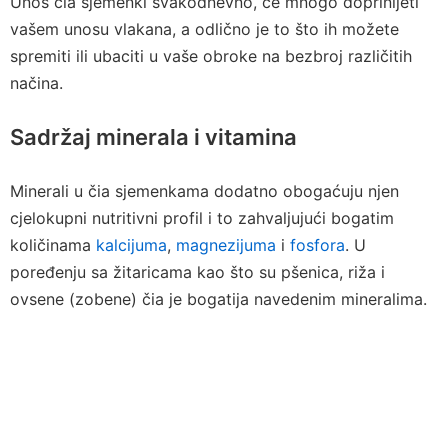
Unos čia sjemenki svakodnevno, će mnogo doprinijeti
vašem unosu vlakana, a odlično je to što ih možete
spremiti ili ubaciti u vaše obroke na bezbroj različitih
načina.
Sadržaj minerala i vitamina
Minerali u čia sjemenkama dodatno obogaćuju njen
cjelokupni nutritivni profil i to zahvaljujući bogatim
količinama
kalcijuma
,
magnezijuma
i
fosfora
. U
poređenju sa žitaricama kao što su pšenica, riža i
ovsene (zobene) čia je bogatija navedenim mineralima.