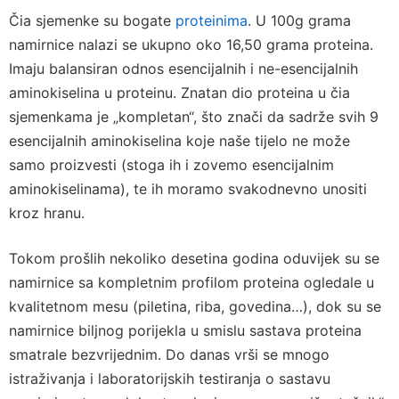
Čia sjemenke su bogate
proteinima
. U 100g grama
namirnice nalazi se ukupno oko 16,50 grama proteina.
Imaju balansiran odnos esencijalnih i ne-esencijalnih
aminokiselina u proteinu. Znatan dio proteina u čia
sjemenkama je „kompletan“, što znači da sadrže svih 9
esencijalnih aminokiselina koje naše tijelo ne može
samo proizvesti (stoga ih i zovemo esencijalnim
aminokiselinama), te ih moramo svakodnevno unositi
kroz hranu.
Tokom prošlih nekoliko desetina godina oduvijek su se
namirnice sa kompletnim profilom proteina ogledale u
kvalitetnom mesu (piletina, riba, govedina…), dok su se
namirnice biljnog porijekla u smislu sastava proteina
smatrale bezvrijednim. Do danas vrši se mnogo
istraživanja i laboratorijskih testiranja o sastavu