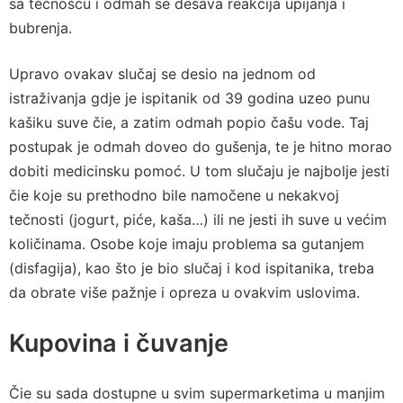
sa tečnošću i odmah se dešava reakcija upijanja i
bubrenja.
Upravo ovakav slučaj se desio na jednom od
istraživanja gdje je ispitanik od 39 godina uzeo punu
kašiku suve čie, a zatim odmah popio čašu vode. Taj
postupak je odmah doveo do gušenja, te je hitno morao
dobiti medicinsku pomoć. U tom slučaju je najbolje jesti
čie koje su prethodno bile namočene u nekakvoj
tečnosti (jogurt, piće, kaša…) ili ne jesti ih suve u većim
količinama. Osobe koje imaju problema sa gutanjem
(disfagija), kao što je bio slučaj i kod ispitanika, treba
da obrate više pažnje i opreza u ovakvim uslovima.
Kupovina i čuvanje
Čie su sada dostupne u svim supermarketima u manjim