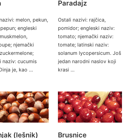
a
Paradajz
 nazivi: melon, pekun,
Ostali nazivi: rajčica,
 pepun; engleski
pomidor; engleski naziv:
 muskmelon,
tomato; njemački naziv:
oupe; njemački
tomate; latinski naziv:
 zuckermelone;
solanum lycopersicum. Još
ki naziv: cucumis
jedan narodni naslov koji
Dinja je, kao …
krasi …
njak (lešnik)
Brusnice