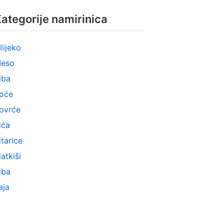
ategorije namirinica
lijeko
eso
iba
oće
ovrće
ića
itarice
latkiši
iba
aja