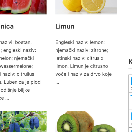
nica
Limun
nazivi: bostan,
Engleski naziv: lemon;
; engleski naziv:
njemački naziv: zitrone;
elon; njemački
latinski naziv: citrus x
K
 wassermelone;
limon. Limun je citrusno
i naziv: citrullus
voće i naziv za drvo koje
s. Lubenica je plod
…
odišnje biljke
ce …