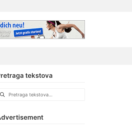
retraga tekstova
retraga
a:
Advertisement