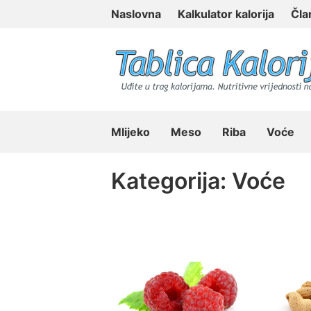
Skip
Naslovna
Kalkulator kalorija
Čla
to
content
Tablica Kalorija
Mlijeko
Meso
Riba
Voće
Kategorija:
Voće