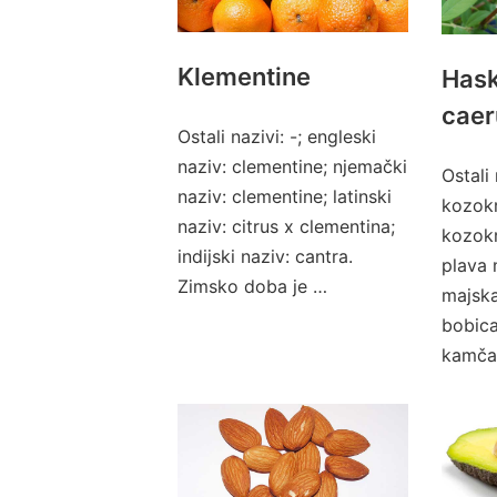
Klementine
Hask
caer
Ostali nazivi: -; engleski
naziv: clementine; njemački
Ostali 
naziv: clementine; latinski
kozok
naziv: citrus x clementina;
kozokr
indijski naziv: cantra.
plava
Zimsko doba je …
majska
bobica
kamča