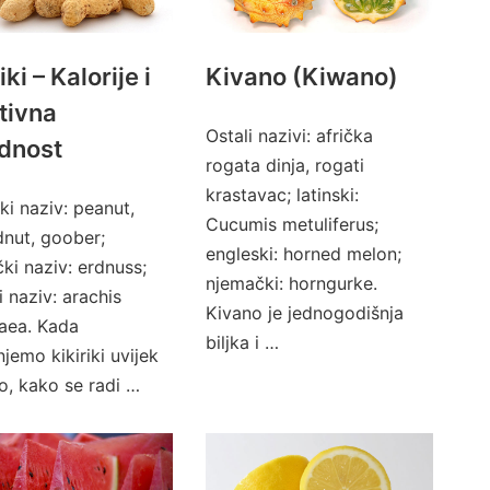
iki – Kalorije i
Kivano (Kiwano)
itivna
Ostali nazivi: afrička
ednost
rogata dinja, rogati
krastavac; latinski:
ki naziv: peanut,
Cucumis metuliferus;
nut, goober;
engleski: horned melon;
ki naziv: erdnuss;
njemački: horngurke.
i naziv: arachis
Kivano je jednogodišnja
aea. Kada
biljka i …
jemo kikiriki uvijek
o, kako se radi …