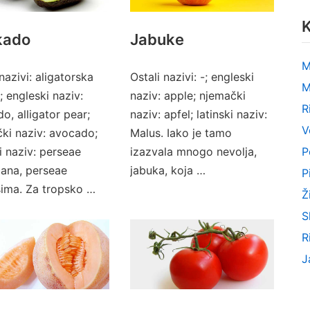
K
kado
Jabuke
M
nazivi: aligatorska
Ostali nazivi: -; engleski
M
; engleski naziv:
naziv: apple; njemački
R
o, alligator pear;
naziv: apfel; latinski naziv:
V
ki naziv: avocado;
Malus. Iako je tamo
P
ki naziv: perseae
izazvala mnogo nevolja,
ana, perseae
jabuka, koja …
P
sima. Za tropsko …
Ž
S
R
J