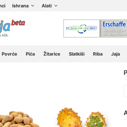
nci
Ishrana
Alati
Povrće
Pića
Žitarice
Slatkiši
Riba
Jaja
P
P
z