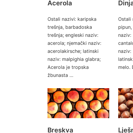
Acerola
Dinj
Ostali nazivi: karipska
Ostali
trešnja, barbadoska
pipun,
trešnja; engleski naziv:
naziv:
acerola; njemački naziv:
cantal
acerolakirsche; latinski
naziv:
naziv: malpighia glabra;
latins
Acerola je tropska
melo. 
žbunasta …
Breskva
Lješ