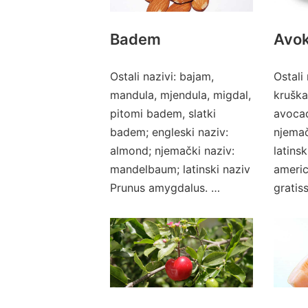
Badem
Avo
Ostali nazivi: bajam,
Ostali 
mandula, mjendula, migdal,
kruška
pitomi badem, slatki
avocad
badem; engleski naziv:
njemač
almond; njemački naziv:
latins
mandelbaum; latinski naziv
americ
Prunus amygdalus. …
gratis