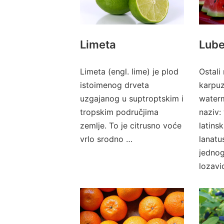
Limeta
Lube
Limeta (engl. lime) je plod
Ostali 
istoimenog drveta
karpuz
uzgajanog u suptroptskim i
waterm
tropskim područjima
naziv:
zemlje. To je citrusno voće
latinsk
vrlo srodno …
lanatu
jednog
lozavi