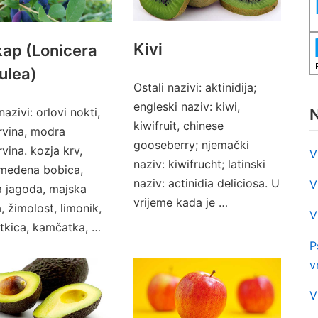
Kivi
ap (Lonicera
ulea)
Ostali nazivi: aktinidija;
engleski naziv: kiwi,
N
nazivi: orlovi nokti,
kiwifruit, chinese
rvina, modra
gooseberry; njemački
vina. kozja krv,
V
naziv: kiwifrucht; latinski
 medena bobica,
naziv: actinidia deliciosa. U
V
 jagoda, majska
vrijeme kada je …
, žimolost, limonik,
V
tkica, kamčatka, …
P
v
V