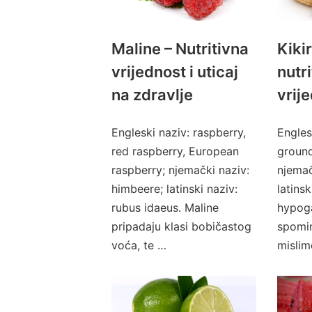
Maline – Nutritivna
Kikir
vrijednost i uticaj
nutr
na zdravlje
vrij
Engleski naziv: raspberry,
Engles
red raspberry, European
ground
raspberry; njemački naziv:
njemač
himbeere; latinski naziv:
latinsk
rubus idaeus. Maline
hypog
pripadaju klasi bobičastog
spomin
voća, te …
mislim