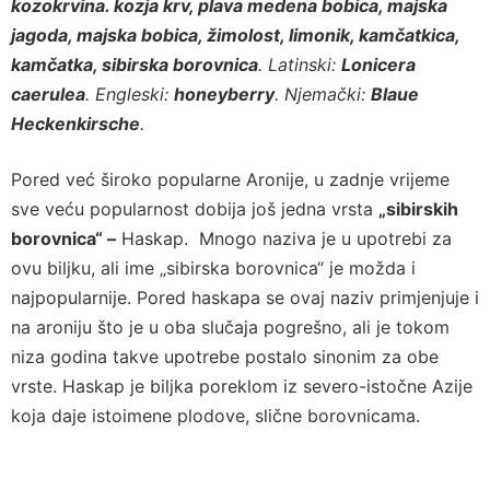
kozokrvina. kozja krv, plava medena bobica, majska
jagoda, majska bobica, žimolost, limonik, kamčatkica,
kamčatka, sibirska borovnica
. Latinski:
Lonicera
caerulea
. Engleski:
honeyberry
. Njemački:
Blaue
Heckenkirsche
.
Pored već široko popularne Aronije, u zadnje vrijeme
sve veću popularnost dobija još jedna vrsta
„sibirskih
borovnica“ –
Haskap. Mnogo naziva je u upotrebi za
ovu biljku, ali ime „sibirska borovnica“ je možda i
najpopularnije. Pored haskapa se ovaj naziv primjenjuje i
na aroniju što je u oba slučaja pogrešno, ali je tokom
niza godina takve upotrebe postalo sinonim za obe
vrste. Haskap je biljka poreklom iz severo-istočne Azije
koja daje istoimene plodove, slične borovnicama.