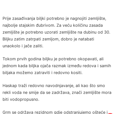
Prije zasađivanja biljki potrebno je nagnojiti zemljište,
najbolje stajskim đubrivom. Za veću količinu zasada
zemljište je potrebno uzorati zemljište na dubinu od 30.
Biljku zatim zatrpati zemljom, dobro je natabati
unaokolo i jače zaliti.
Tokom prvih godina biljku je potrebno okopavati, ali
jednom kada biljka ojača razmak između redova i samih
biljaka možemo zatraviti i redovno kositi.
Haskap traži redovno navodnjavanje, ali kao što smo
rekli voda ne smije da se zadržava, znači zemljište mora
biti vodopropusno.
Grm se održava rezidnom gdje odstranjujemo ošteće i