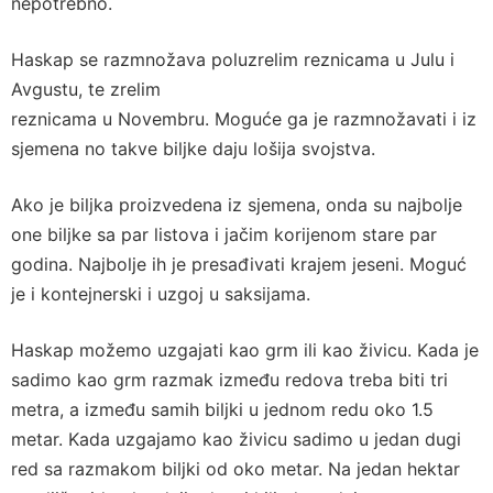
nepotrebno.
Haskap se razmnožava poluzrelim reznicama u Julu i
Avgustu, te zrelim
reznicama u Novembru. Moguće ga je razmnožavati i iz
sjemena no takve biljke daju lošija svojstva.
Ako je biljka proizvedena iz sjemena, onda su najbolje
one biljke sa par listova i jačim korijenom stare par
godina. Najbolje ih je presađivati krajem jeseni. Moguć
je i kontejnerski i uzgoj u saksijama.
Haskap možemo uzgajati kao grm ili kao živicu. Kada je
sadimo kao grm razmak između redova treba biti tri
metra, a između samih biljki u jednom redu oko 1.5
metar. Kada uzgajamo kao živicu sadimo u jedan dugi
red sa razmakom biljki od oko metar. Na jedan hektar