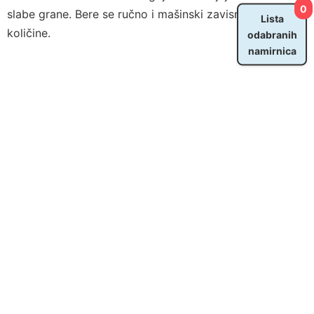
0
slabe grane. Bere se ručno i mašinski zavisno od
Lista
količine.
odabranih
namirnica