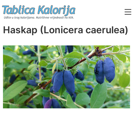
Skip
to
content
Tablica Kalorija
Haskap (Lonicera caerulea)