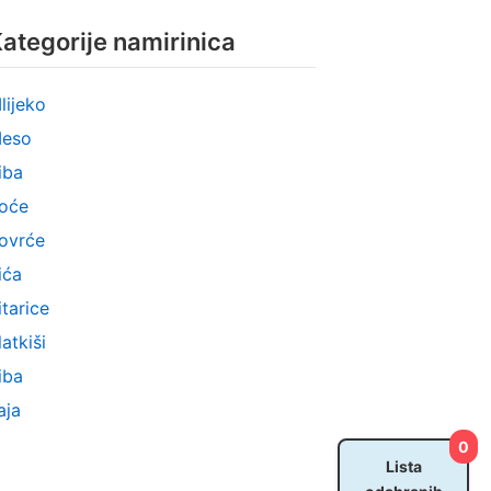
ategorije namirinica
lijeko
eso
iba
oće
ovrće
ića
itarice
latkiši
iba
aja
0
Lista