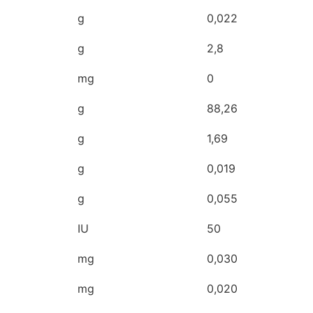
g
0,022
g
2,8
mg
0
g
88,26
g
1,69
g
0,019
g
0,055
IU
50
mg
0,030
mg
0,020