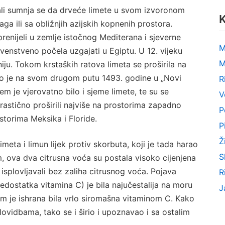
 ali sumnja se da drveće limete u svom izvoronom
K
ga ili sa obližnjih azijskih kopnenih prostora.
prenijeli u zemlje istočnog Mediterana i sjeverne
M
venstveno počela uzgajati u Egiptu. U 12. vijeku
M
ju. Tokom krstaških ratova limeta se proširila na
bo je na svom drugom putu 1493. godine u „Novi
R
em je vjerovatno bilo i sjeme limete, te su se
V
rastično proširili najviše na prostorima zapadno
P
ostorima Meksika i Floride.
P
Ž
meta i limun lijek protiv skorbuta, koji je tada harao
S
ova dva citrusna voća su postala visoko cijenjena
 isplovljavali bez zaliha citrusnog voća. Pojava
R
nedostatka vitamina C) je bila najučestalija na moru
J
m je ishrana bila vrlo siromašna vitaminom C. Kako
ovidbama, tako se i širio i upoznavao i sa ostalim