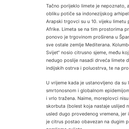
Tačno porijeklo limete je nepoznato,
obliku potiče sa indonezijskog arhipela
Arapski trgovci su u 10. vijeku limetu 
Afrike. Limeta se na tim prostorima pr
ponovo je trgovinom proširena u Špani
sve ostale zemlje Mediterana. Kolum
Svijet“ nosio citrusno sjeme, među koj
nedugo poslije nasadi drveća limete d
indijskih ostrva i poluostrva, te na pr
U vrijeme kada je ustanovljeno da su li
smrtonosnom i globalnom epidemijom, 
i vrlo tražena. Naime, moreplovci nisu
skorbuta (bolest koja nastaje uslijed 
usled dugo provedenog vremena, jer i
je citrus postao obavezan na dugim pl