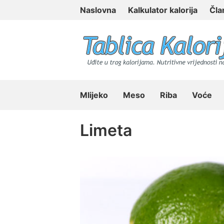
Skip
Naslovna
Kalkulator kalorija
Čla
to
content
Tablica Kalorija
Mlijeko
Meso
Riba
Voće
Limeta