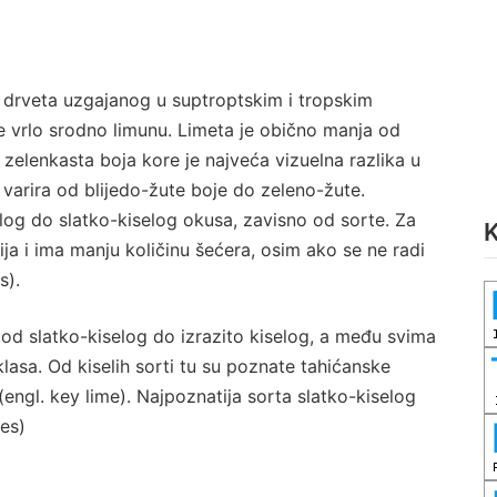
g drveta uzgajanog u suptroptskim i tropskim
e vrlo srodno limunu. Limeta je obično manja od
a zelenkasta boja kore je najveća vizuelna razlika u
varira od blijedo-žute boje do zeleno-žute.
elog do slatko-kiselog okusa, zavisno od sorte. Za
K
lija i ima manju količinu šećera, osim ako se ne radi
s).
že od slatko-kiselog do izrazito kiselog, a među svima
klasa. Od kiselih sorti tu su poznate tahićanske
a (engl. key lime). Najpoznatija sorta slatko-kiselog
mes)