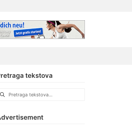
retraga tekstova
retraga
a:
Advertisement