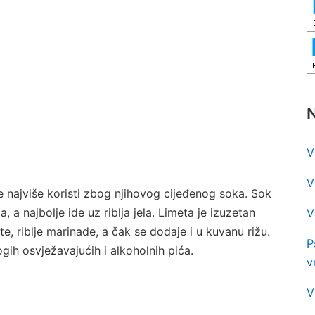
N
V
V
se najviše koristi zbog njihovog cijeđenog soka. Sok
, a najbolje ide uz riblja jela. Limeta je izuzetan
V
e, riblje marinade, a čak se dodaje i u kuvanu rižu.
P
gih osvježavajućih i alkoholnih pića.
v
V