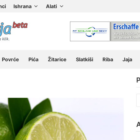
nci
Ishrana
Alati
Povrće
Pića
Žitarice
Slatkiši
Riba
Jaja
P
P
z