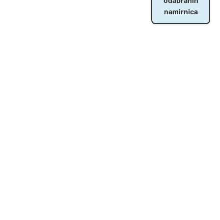
odabranih
namirnica