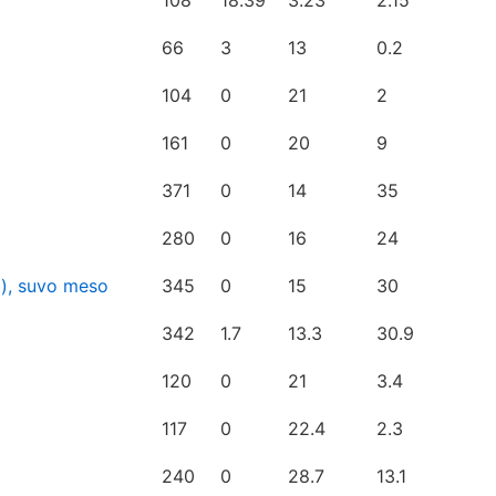
108
18.39
3.23
2.15
66
3
13
0.2
104
0
21
2
161
0
20
9
371
0
14
35
280
0
16
24
a), suvo meso
345
0
15
30
342
1.7
13.3
30.9
120
0
21
3.4
117
0
22.4
2.3
240
0
28.7
13.1