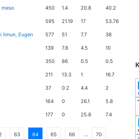
vo meso
450
1.4
20.8
40.2
595
21.19
17
53.76
i limun, Eugen
577
51
7.7
38
139
7.8
4.5
10
350
86
0.5
0.5
K
211
13.3
1
16.7
37
0.2
4.4
2
164
0
26.1
5.8
177
0
25.8
7.4
2
63
64
65
66
...
70