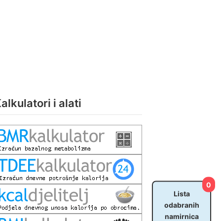
alkulatori i alati
0
Lista
odabranih
namirnica