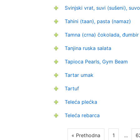
Svinjski vrat, suvi (sušeni), su
Tahini (taan), pasta (namaz)
Tamna (crna) čokolada, đumbir 
Tanjina ruska salata
Tapioca Pearls, Gym Beam
Tartar umak
Tartuf
Teleća plećka
Teleća rebarca
« Prethodna
1
...
6