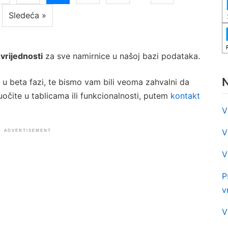
Sledeća »
 vrijednosti
za sve namirnice u našoj bazi podataka.
N
 u beta fazi, te bismo vam bili veoma zahvalni da
čite u tablicama ili funkcionalnosti, putem
kontakt
V
V
ADVERTISEMENT
V
P
v
V