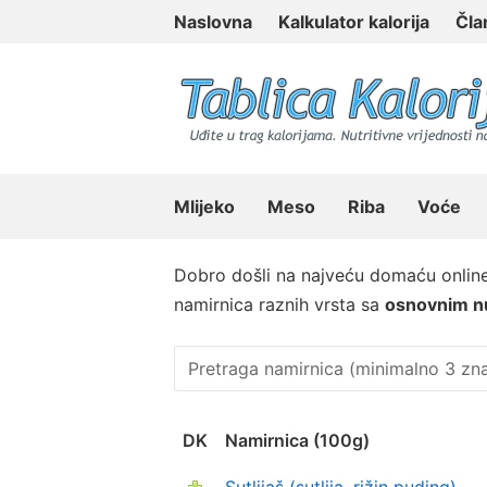
Skip
Naslovna
Kalkulator kalorija
Čla
to
content
Tablica Kalorija
Mlijeko
Meso
Riba
Voće
Dobro došli na najveću domaću onlin
namirnica raznih vrsta sa
osnovnim nu
DK
Namirnica (100g)