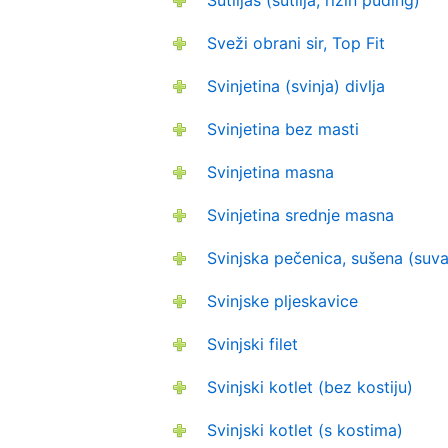
Sutlijaš (sutlija, rižin puding)
Sveži obrani sir, Top Fit
Svinjetina (svinja) divlja
Svinjetina bez masti
Svinjetina masna
Svinjetina srednje masna
Svinjska pečenica, sušena (suv
Svinjske pljeskavice
Svinjski filet
Svinjski kotlet (bez kostiju)
Svinjski kotlet (s kostima)