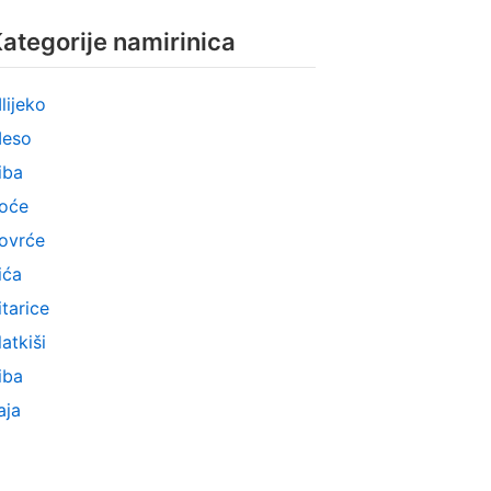
ategorije namirinica
lijeko
eso
iba
oće
ovrće
ića
itarice
latkiši
iba
aja