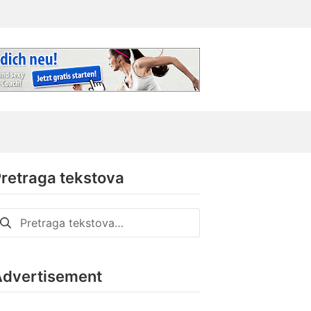
retraga tekstova
retraga
a:
Advertisement