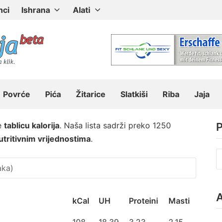
nci
Ishrana
Alati
Povrće
Pića
Žitarice
Slatkiši
Riba
Jaja
e
tablicu kalorija
. Naša lista sadrži preko 1250
P
tritivnim vrijednostima
.
P
z
kCal
UH
Proteini
Masti