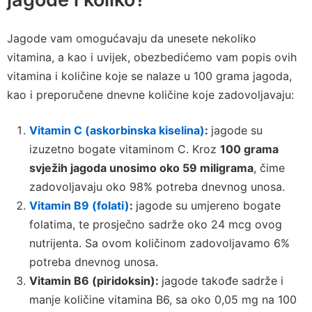
Jagode vam omogućavaju da unesete nekoliko
vitamina, a kao i uvijek, obezbedićemo vam popis ovih
vitamina i količine koje se nalaze u 100 grama jagoda,
kao i preporučene dnevne količine koje zadovoljavaju:
Vitamin C (askorbinska kiselina)
:
jagode su
izuzetno bogate vitaminom C. Kroz
100 grama
svježih jagoda unosimo oko 59 miligrama
, čime
zadovoljavaju oko 98% potreba dnevnog unosa.
Vitamin B9 (folati)
:
jagode su umjereno bogate
folatima, te prosječno sadrže oko 24 mcg ovog
nutrijenta. Sa ovom količinom zadovoljavamo 6%
potreba dnevnog unosa.
Vitamin B6 (piridoksin):
jagode takođe sadrže i
manje količine vitamina B6, sa oko 0,05 mg na 100