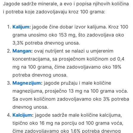
Jagode sadrže minerale, a evo i popisa njihovih količina
i potreba koje zadovoljavaju kroz 100 grama:
Kalijum
:
jagode čine dobar izvor kalijuma. Kroz 100
grama unosimo oko 153 mg, što zadovoljava oko
3,3% potreba dnevnog unosa.
Mangan
:
ovaj nutrijent se nalazi u umjerenim
koncentracijama, sa prosječnom količinom od 0,4
mg na 100 grama, čime zadovoljavamo oko 19%
potreba dnevnog unosa.
Magnezijum
:
jagode pružaju i male količine
magnezijuma, prosječno 13 mg na 100 grama voća.
Sa ovom količinom zadovoljavamo oko 3% potreba
dnevnog unosa.
Kalcijum
:
jagode sadrže male količine kalcijuma,
tipično oko 16 mg na porciju od 100 grama voća,
čime zadovoljavamo oko 1,6% potreba dnevnog