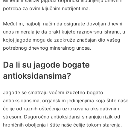
Mineralni sastav jagoda doprinosi ispunjenju dnevnih
potreba za ovim ključnim nutrijentima.
Međutim, najbolji način da osigurate dovoljan dnevni
unos minerala je da praktikujete raznovrsnu ishranu, u
kojoj jagode mogu da zaokruže značajan dio vašeg
potrebnog dnevnog mineralnog unosa.
Da li su jagode bogate
antioksidansima?
Jagode se smatraju voćem izuzetno bogato
antioksidansima, organskim jedinjenjima koja štite naše
ćelije od raznih oštećenja uzrokovana oksidativnim
stresom. Dugoročno antioksidansi smanjuju rizik od
hroničnih oboljenja i štite naše ćelije tokom starenja.