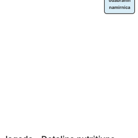
odabranih
namirnica