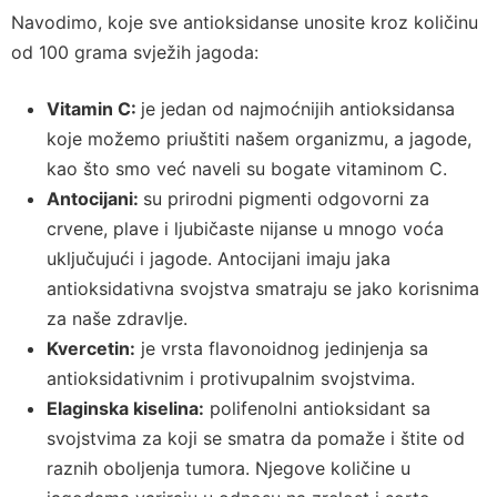
Navodimo, koje sve antioksidanse unosite kroz količinu
od 100 grama svježih jagoda:
Vitamin C:
je jedan od najmoćnijih antioksidansa
koje možemo priuštiti našem organizmu, a jagode,
kao što smo već naveli su bogate vitaminom C.
Antocijani:
su prirodni pigmenti odgovorni za
crvene, plave i ljubičaste nijanse u mnogo voća
uključujući i jagode. Antocijani imaju jaka
antioksidativna svojstva smatraju se jako korisnima
za naše zdravlje.
Kvercetin:
je vrsta flavonoidnog jedinjenja sa
antioksidativnim i protivupalnim svojstvima.
Elaginska kiselina:
polifenolni antioksidant sa
svojstvima za koji se smatra da pomaže i štite od
raznih oboljenja tumora. Njegove količine u