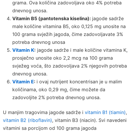
grama. Ova količina zadovoljava oko 4% potreba
dnevnog unosa.
Vitamin B5 (pantotenska kiselina):
jagode sadrže
male količine vitamina B5, oko 0,125 mg unosite na
100 grama svježih jagoda, čime zadovoljavate 3%
potreba dnevnog unosa
Vitamin K
:
jagode sadrže i male količine vitamina K,
prosječno unosite oko 2,2 mcg na 100 grama
svježeg voća, što zadovoljava 2% njegovih potreba
dnevnog unosa.
Vitamin E
:
i ovaj nutrijent koncentrisan je u malim
količinama, oko 0,29 mg, čime možete da
zadovoljite 2% potreba dnevnog unosa.
U manjim tragovima jagode sadrže i
vitamin B1 (tiamin)
,
vitamin B2 (riboflavin)
, vitamin B3 (niacin). Svi navedeni
vitamini sa porcijom od 100 grama jagoda