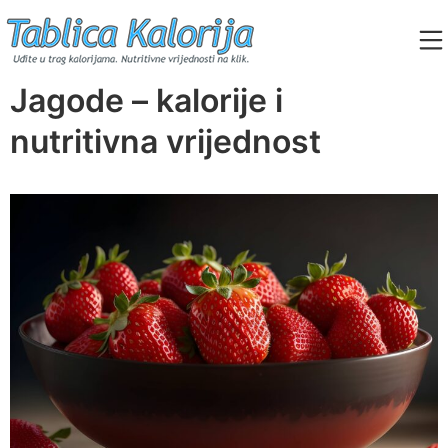
Skip
to
content
Tablica Kalorija
Jagode – kalorije i
nutritivna vrijednost