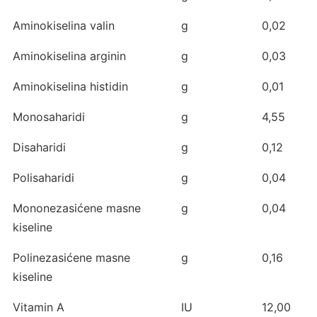
Aminokiselina valin
g
0,02
Aminokiselina arginin
g
0,03
Aminokiselina histidin
g
0,01
Monosaharidi
g
4,55
Disaharidi
g
0,12
Polisaharidi
g
0,04
Mononezasićene masne
g
0,04
kiseline
Polinezasićene masne
g
0,16
kiseline
Vitamin A
IU
12,00