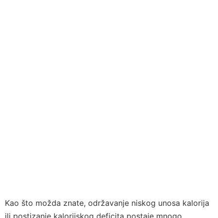
Kao što možda znate, održavanje niskog unosa kalorija
ili postizanje kalorijskog deficita postaje mnogo