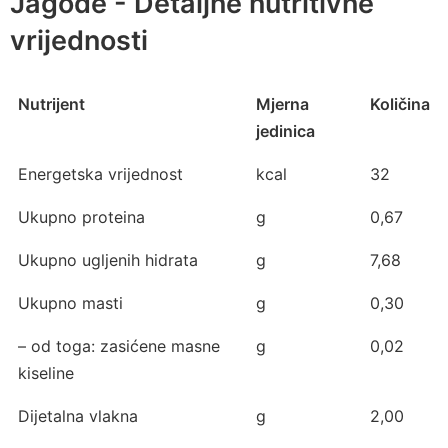
Jagode - Detaljne nutritivne
vrijednosti
Nutrijent
Mjerna
Količina
jedinica
Energetska vrijednost
kcal
32
Ukupno proteina
g
0,67
Ukupno ugljenih hidrata
g
7,68
Ukupno masti
g
0,30
– od toga: zasićene masne
g
0,02
kiseline
Dijetalna vlakna
g
2,00