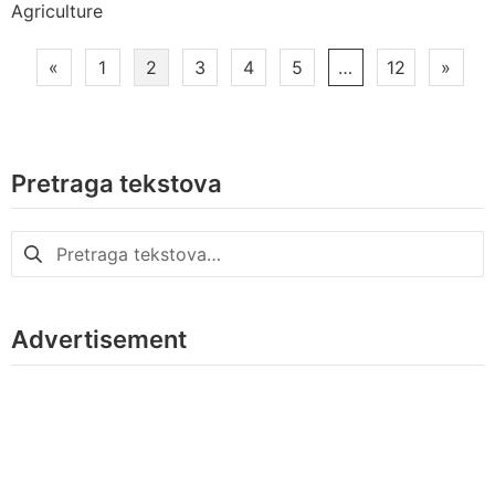
Agriculture
Paginacija
«
1
2
3
4
5
…
12
»
članaka
Pretraga tekstova
Pretraga
za:
Advertisement