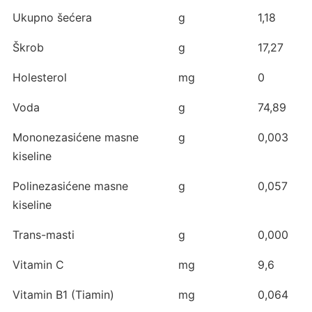
Ukupno šećera
g
1,18
Škrob
g
17,27
Holesterol
mg
0
Voda
g
74,89
Mononezasićene masne
g
0,003
kiseline
Polinezasićene masne
g
0,057
kiseline
Trans-masti
g
0,000
Vitamin C
mg
9,6
Vitamin B1 (Tiamin)
mg
0,064