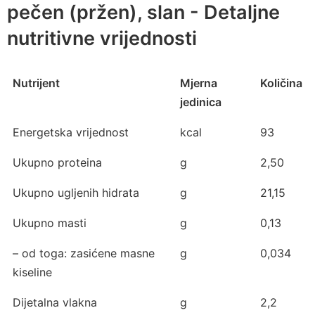
pečen (pržen), slan - Detaljne
nutritivne vrijednosti
Nutrijent
Mjerna
Količina
jedinica
Energetska vrijednost
kcal
93
Ukupno proteina
g
2,50
Ukupno ugljenih hidrata
g
21,15
Ukupno masti
g
0,13
– od toga: zasićene masne
g
0,034
kiseline
Dijetalna vlakna
g
2,2