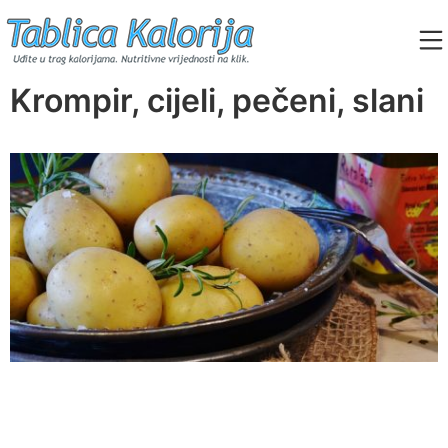
Skip
to
content
Tablica Kalorija
Krompir, cijeli, pečeni, slani