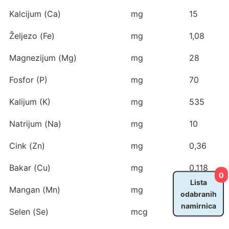
Kalcijum (Ca)
mg
15
Željezo (Fe)
mg
1,08
Magnezijum (Mg)
mg
28
Fosfor (P)
mg
70
Kalijum (K)
mg
535
Natrijum (Na)
mg
10
Cink (Zn)
mg
0,36
Bakar (Cu)
mg
0,118
0
Lista
Mangan (Mn)
mg
0,219
odabranih
namirnica
Selen (Se)
mcg
0,4