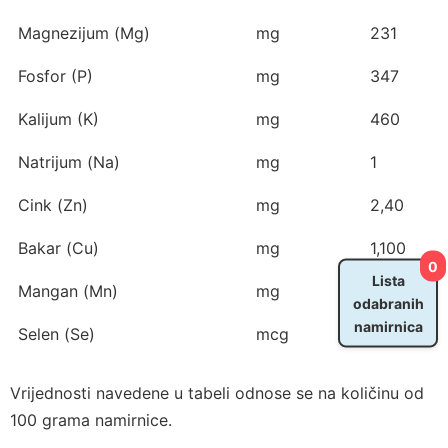
Magnezijum (Mg)
mg
231
Fosfor (P)
mg
347
Kalijum (K)
mg
460
Natrijum (Na)
mg
1
Cink (Zn)
mg
2,40
Bakar (Cu)
mg
1,100
0
Lista
Mangan (Mn)
mg
1,300
odabranih
namirnica
Selen (Se)
mcg
8,3
Vrijednosti navedene u tabeli odnose se na količinu od
100 grama namirnice.