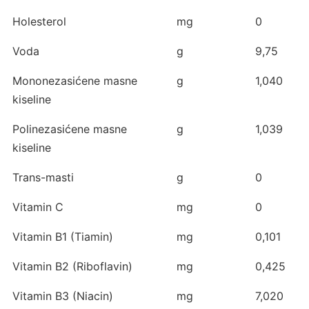
Holesterol
mg
0
Voda
g
9,75
Mononezasićene masne
g
1,040
kiseline
Polinezasićene masne
g
1,039
kiseline
Trans-masti
g
0
Vitamin C
mg
0
Vitamin B1 (Tiamin)
mg
0,101
Vitamin B2 (Riboflavin)
mg
0,425
Vitamin B3 (Niacin)
mg
7,020