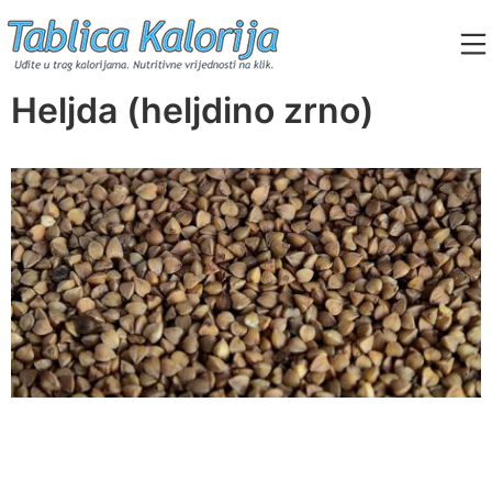
Skip
to
content
Tablica Kalorija
Heljda (heljdino zrno)