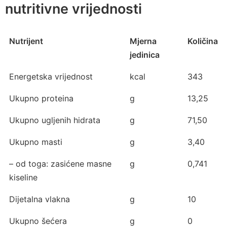
nutritivne vrijednosti
Nutrijent
Mjerna
Količina
jedinica
Energetska vrijednost
kcal
343
Ukupno proteina
g
13,25
Ukupno ugljenih hidrata
g
71,50
Ukupno masti
g
3,40
– od toga: zasićene masne
g
0,741
kiseline
Dijetalna vlakna
g
10
Ukupno šećera
g
0