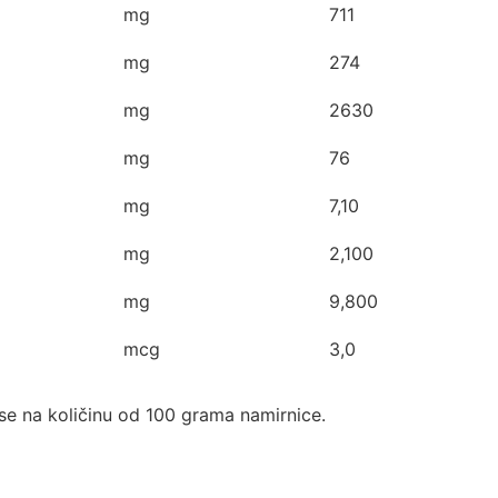
mg
711
mg
274
mg
2630
mg
76
mg
7,10
mg
2,100
mg
9,800
mcg
3,0
se na količinu od 100 grama namirnice.