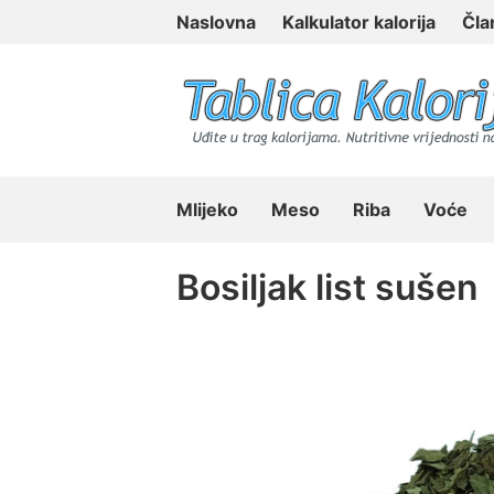
Skip
Naslovna
Kalkulator kalorija
Čla
to
content
Tablica Kalorija
Mlijeko
Meso
Riba
Voće
Bosiljak list sušen