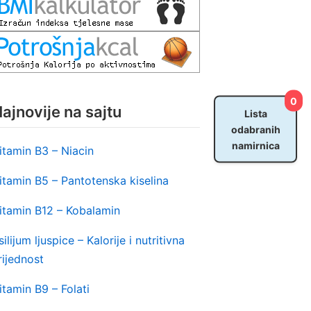
0
ajnovije na sajtu
Lista
odabranih
namirnica
itamin B3 – Niacin
itamin B5 – Pantotenska kiselina
itamin B12 – Kobalamin
silijum ljuspice – Kalorije i nutritivna
rijednost
itamin B9 – Folati