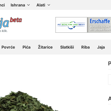
nci
Ishrana
Alati
Povrće
Pića
Žitarice
Slatkiši
Riba
Jaja
P
P
z