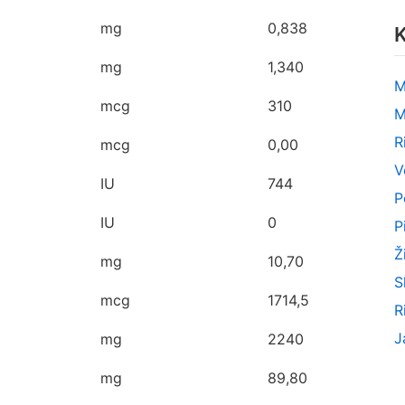
mg
0,838
K
mg
1,340
M
mcg
310
M
R
mcg
0,00
V
IU
744
P
IU
0
P
Ž
mg
10,70
S
mcg
1714,5
R
J
mg
2240
mg
89,80