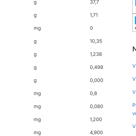
g
37,7
g
1,71
mg
0
g
10,35
N
g
1,238
V
g
0,498
V
g
0,000
V
mg
0,8
P
mg
0,080
v
mg
1,200
V
mg
4,900