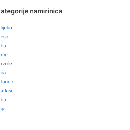
ategorije namirinica
lijeko
eso
iba
oće
ovrće
ića
itarice
latkiši
iba
aja