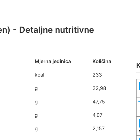
šen) - Detaljne nutritivne
Mjerna jedinica
Količina
K
kcal
233
g
22,98
g
47,75
g
4,07
g
2,157