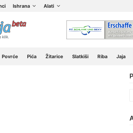
nci
Ishrana
Alati
Povrće
Pića
Žitarice
Slatkiši
Riba
Jaja
P
P
z