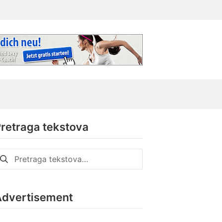
retraga tekstova
retraga
a:
Advertisement