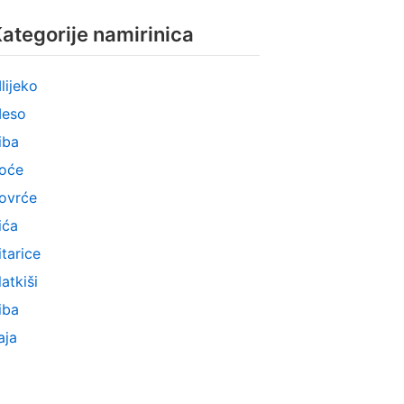
ategorije namirinica
lijeko
eso
iba
oće
ovrće
ića
itarice
latkiši
iba
aja