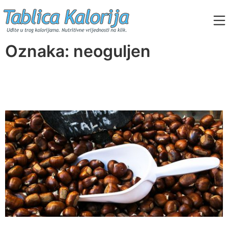
Skip
to
content
Tablica Kalorija
Oznaka:
neoguljen