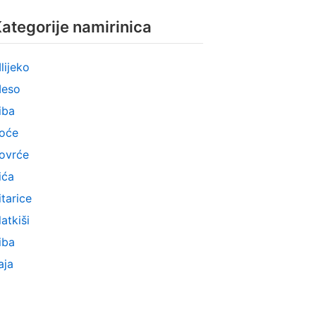
ategorije namirinica
lijeko
eso
iba
oće
ovrće
ića
itarice
latkiši
iba
aja