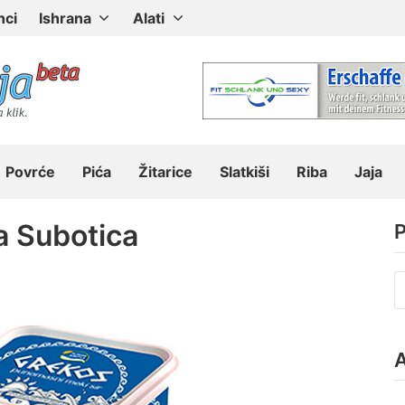
nci
Ishrana
Alati
Povrće
Pića
Žitarice
Slatkiši
Riba
Jaja
a Subotica
P
P
z