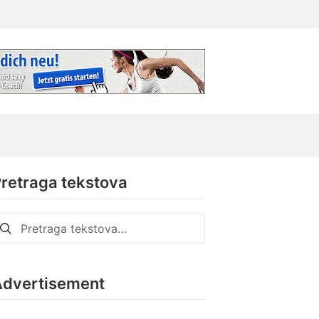
retraga tekstova
retraga
a:
Advertisement