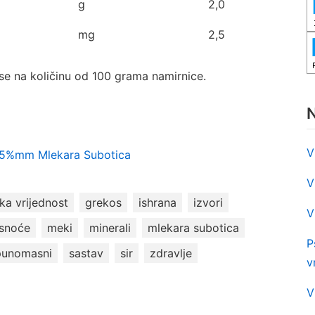
g
2,0
mg
2,5
se na količinu od 100 grama namirnice.
N
V
 45%mm Mlekara Subotica
V
ka vrijednost
grekos
ishrana
izvori
V
snoće
meki
minerali
mlekara subotica
P
punomasni
sastav
sir
zdravlje
v
V