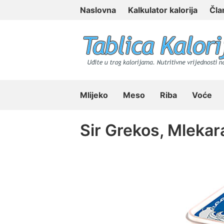
Skip
Naslovna
Kalkulator kalorija
Čla
to
content
Tablica Kalorija
Mlijeko
Meso
Riba
Voće
Sir Grekos, Mlekar