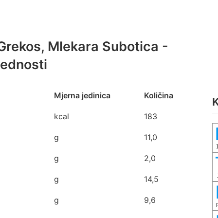
 Grekos, Mlekara Subotica -
jednosti
Mjerna jedinica
Količina
K
kcal
183
g
11,0
g
2,0
g
14,5
g
9,6