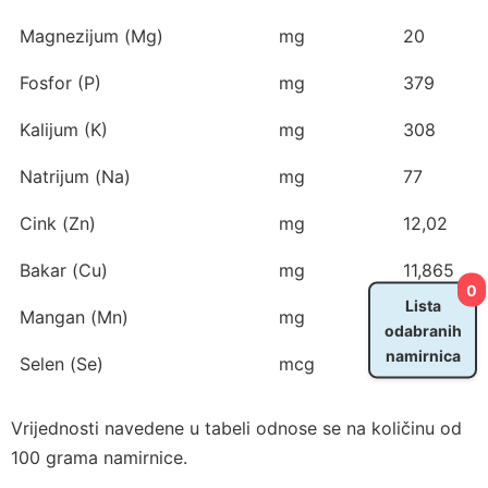
Magnezijum (Mg)
mg
20
Fosfor (P)
mg
379
Kalijum (K)
mg
308
Natrijum (Na)
mg
77
Cink (Zn)
mg
12,02
Bakar (Cu)
mg
11,865
0
Lista
Mangan (Mn)
mg
0,255
odabranih
namirnica
Selen (Se)
mcg
22,7
Vrijednosti navedene u tabeli odnose se na količinu od
100 grama namirnice.