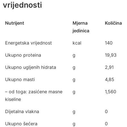
vrijednosti
Nutrijent
Mjerna
Količina
jedinica
Energetska vrijednost
kcal
140
Ukupno proteina
g
19,93
Ukupno ugljenih hidrata
g
2,91
Ukupno masti
g
4,85
– od toga: zasićene masne
g
1,560
kiseline
Dijetalna vlakna
g
0
Ukupno šećera
g
0