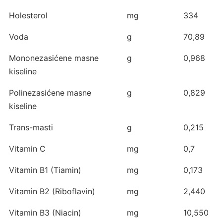
Holesterol
mg
334
Voda
g
70,89
Mononezasićene masne
g
0,968
kiseline
Polinezasićene masne
g
0,829
kiseline
Trans-masti
g
0,215
Vitamin C
mg
0,7
Vitamin B1 (Tiamin)
mg
0,173
Vitamin B2 (Riboflavin)
mg
2,440
Vitamin B3 (Niacin)
mg
10,550