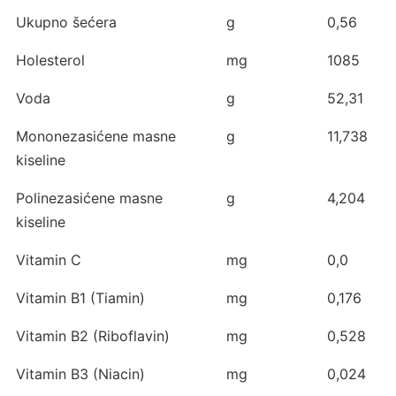
Ukupno šećera
g
0,56
Holesterol
mg
1085
Voda
g
52,31
Mononezasićene masne
g
11,738
kiseline
Polinezasićene masne
g
4,204
kiseline
Vitamin C
mg
0,0
Vitamin B1 (Tiamin)
mg
0,176
Vitamin B2 (Riboflavin)
mg
0,528
Vitamin B3 (Niacin)
mg
0,024