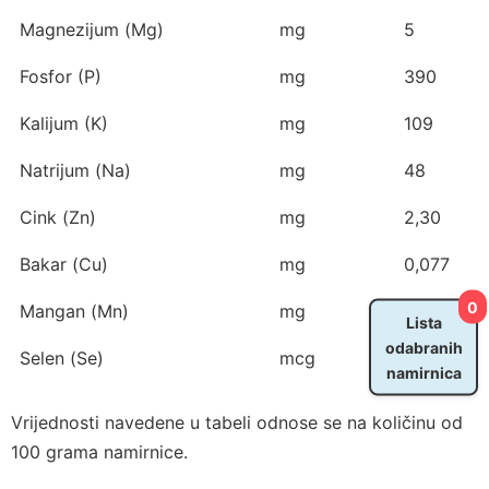
Magnezijum (Mg)
mg
5
Fosfor (P)
mg
390
Kalijum (K)
mg
109
Natrijum (Na)
mg
48
Cink (Zn)
mg
2,30
Bakar (Cu)
mg
0,077
0
Mangan (Mn)
mg
0,055
Lista
odabranih
Selen (Se)
mcg
56,0
namirnica
Vrijednosti navedene u tabeli odnose se na količinu od
100 grama namirnice.