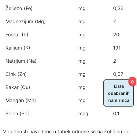
Željezo (Fe)
mg
0,36
Magnezijum (Mg)
mg
7
Fosfor (P)
mg
20
Kalijum (K)
mg
191
Natrijum (Na)
mg
2
Cink (Zn)
mg
0,07
0
Lista
Bakar (Cu)
mg
0,127
odabranih
namirnica
Mangan (Mn)
mg
0,071
Selen (Se)
mcg
0,1
Vrijednosti navedene u tabeli odnose se na količinu od