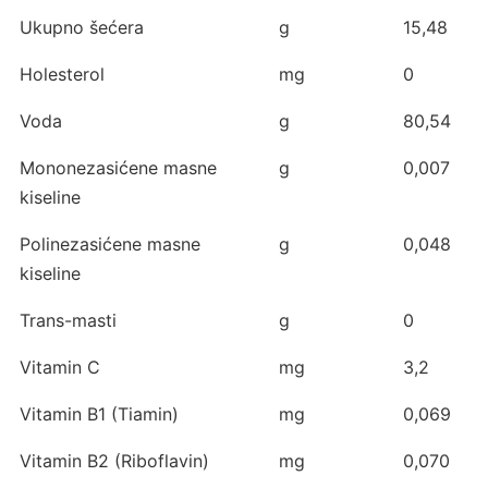
Ukupno šećera
g
15,48
Holesterol
mg
0
Voda
g
80,54
Mononezasićene masne
g
0,007
kiseline
Polinezasićene masne
g
0,048
kiseline
Trans-masti
g
0
Vitamin C
mg
3,2
Vitamin B1 (Tiamin)
mg
0,069
Vitamin B2 (Riboflavin)
mg
0,070