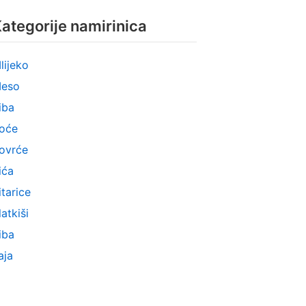
ategorije namirinica
lijeko
eso
iba
oće
ovrće
ića
itarice
latkiši
iba
aja