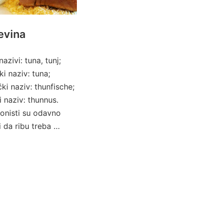
evina
nazivi: tuna, tunj;
ki naziv: tuna;
ki naziv: thunfische;
i naziv: thunnus.
ionisti su odavno
li da ribu treba …