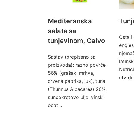
Mediteranska
Tunj
salata sa
Ostali 
tunjevinom, Calvo
engles
njemač
Sastav (prepisano sa
latinsk
proizvoda): razno povrće
Nutric
56% (grašak, mrkva,
utvrdi
crvena paprika, luk), tuna
(Thunnus Albacares) 20%,
suncokretovo ulje, vinski
ocat …