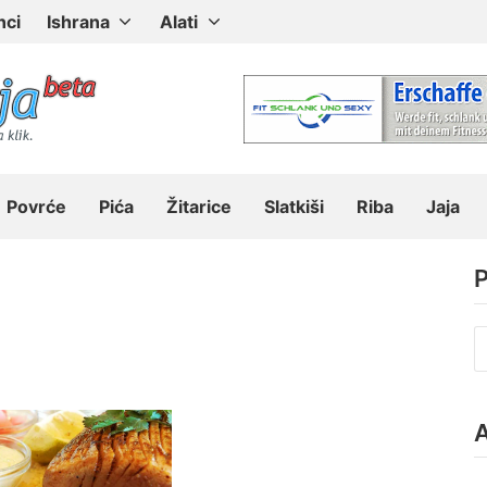
nci
Ishrana
Alati
Povrće
Pića
Žitarice
Slatkiši
Riba
Jaja
P
P
z