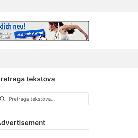
retraga tekstova
retraga
a:
Advertisement