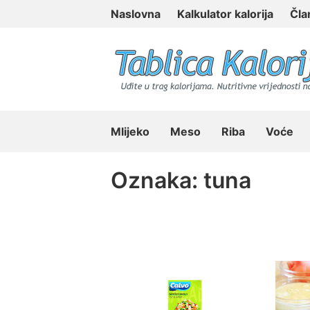
Skip
Naslovna
Kalkulator kalorija
Čla
to
content
Tablica Kalorija
Mlijeko
Meso
Riba
Voće
Oznaka:
tuna