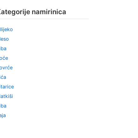
ategorije namirinica
lijeko
eso
iba
oće
ovrće
ića
itarice
latkiši
iba
aja