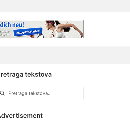
retraga tekstova
retraga
a:
Advertisement