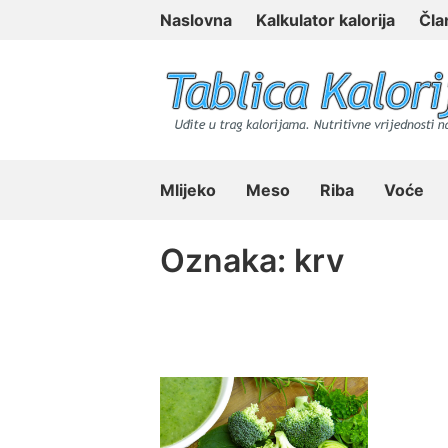
Skip
Naslovna
Kalkulator kalorija
Čla
to
content
Tablica Kalorija
Mlijeko
Meso
Riba
Voće
Oznaka:
krv