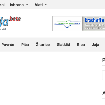
nci
Ishrana
Alati
Povrće
Pića
Žitarice
Slatkiši
Riba
Jaja
P
P
z