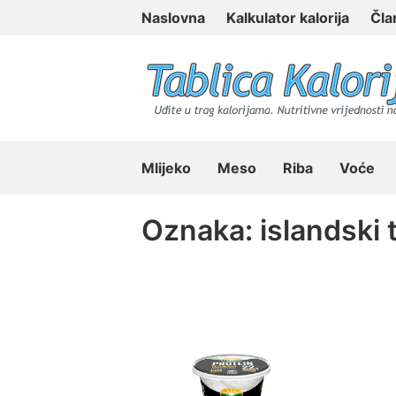
Skip
Naslovna
Kalkulator kalorija
Čla
to
content
Tablica Kalorija
Mlijeko
Meso
Riba
Voće
Oznaka:
islandski 