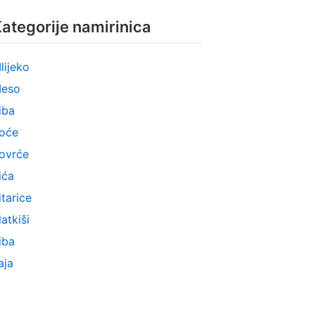
ategorije namirinica
lijeko
eso
iba
oće
ovrće
ića
itarice
latkiši
iba
aja