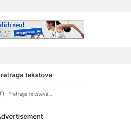
retraga tekstova
retraga
a:
Advertisement