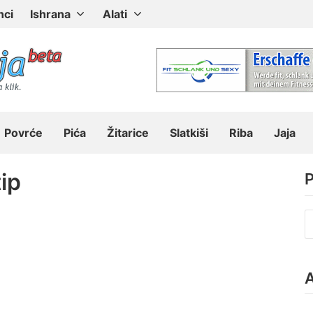
nci
Ishrana
Alati
Povrće
Pića
Žitarice
Slatkiši
Riba
Jaja
tip
P
P
z