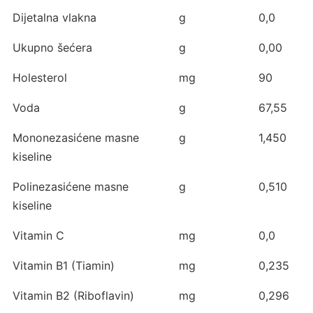
Dijetalna vlakna
g
0,0
Ukupno šećera
g
0,00
Holesterol
mg
90
Voda
g
67,55
Mononezasićene masne
g
1,450
kiseline
Polinezasićene masne
g
0,510
kiseline
Vitamin C
mg
0,0
Vitamin B1 (Tiamin)
mg
0,235
Vitamin B2 (Riboflavin)
mg
0,296