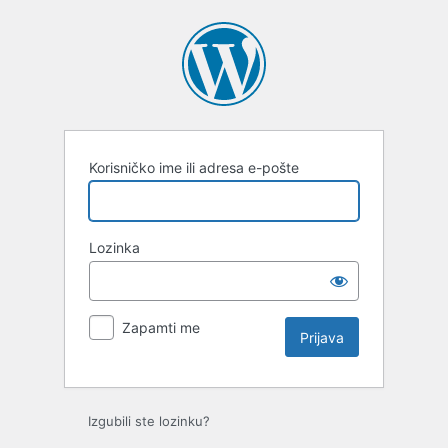
Prijava
Korisničko ime ili adresa e-pošte
Lozinka
Zapamti me
Izgubili ste lozinku?